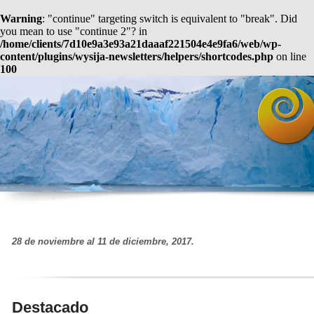
Warning
: "continue" targeting switch is equivalent to "break". Did
you mean to use "continue 2"? in
/home/clients/7d10e9a3e93a21daaaf221504e4e9fa6/web/wp-
content/plugins/wysija-newsletters/helpers/shortcodes.php
on line
100
28 de noviembre al 11 de diciembre, 2017.
Destacado