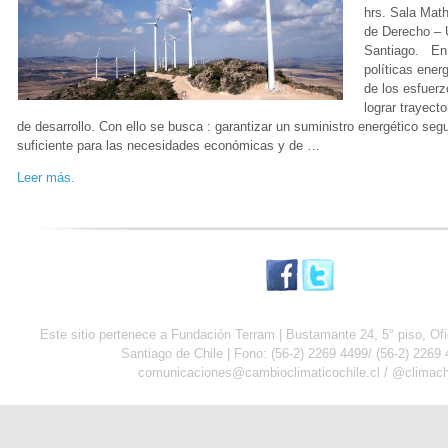
hrs. Sala Math
de Derecho – U
Santiago. En 
políticas ener
de los esfuerz
lograr trayect
de desarrollo. Con ello se busca : garantizar un suministro energético seg
suficiente para las necesidades económicas y de …
Leer más.
Este sitio pertenece a Fundación Terram | Bustamante 24, 5° piso, Ofic
Santiago de Chile | Fono:
(56-2) 2269 4499/
(56-2) 2269
comunicaciones@cambioclimaticochile.cl / @climach