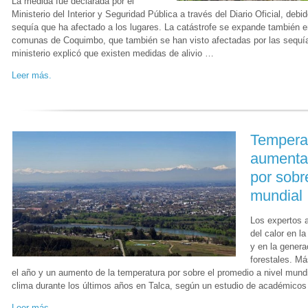
La medida fue declarada por el
Ministerio del Interior y Seguridad Pública a través del Diario Oficial, debi
sequía que ha afectado a los lugares. La catástrofe se expande también e
comunas de Coquimbo, que también se han visto afectadas por las sequías
ministerio explicó que existen medidas de alivio …
Leer más.
Temperat
aumenta
por sobr
mundial
Los expertos a
del calor en la
y en la genera
forestales. Má
el año y un aumento de la temperatura por sobre el promedio a nivel mund
clima durante los últimos años en Talca, según un estudio de académicos
Leer más.