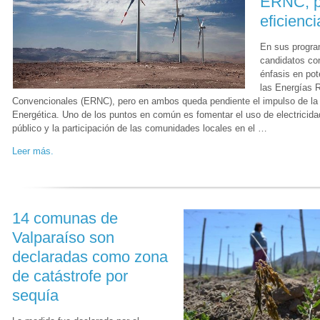
ERNC, p
eficienc
En sus progra
candidatos co
énfasis en pot
las Energías 
Convencionales (ERNC), pero en ambos queda pendiente el impulso de la 
Energética. Uno de los puntos en común es fomentar el uso de electricidad
público y la participación de las comunidades locales en el …
Leer más.
14 comunas de
Valparaíso son
declaradas como zona
de catástrofe por
sequía