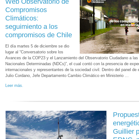
Web Observatorio de
Compromisos
Climáticos:
seguimiento a los
compromisos de Chile
El día martes 5 de diciembre se dio
lugar al “Conversatorio sobre los
Avances de la COP23 y el Lanzamiento del Observatorio Ciudadano a las
Nacionales Determinadas (NDCs)”, el cual contó con la presencia de expe
internacionales y representantes de la sociedad civil. Dentro del panel de
Julio Cordano, Jefe Departamento Cambio Climático en Ministerio …
Leer más.
Propues
energéti
Guillier 