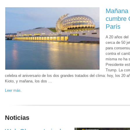
Mañana 
cumbre 
París
A 20 años del 
cerca de 50 je
para consensu
contra el camb
misma no ha si
Presidente es
Trump. La com
celebra el aniversario de los dos grandes tratados del clima: hoy, los 20 a
Kioto, y mañana, los dos …
Leer más.
Noticias