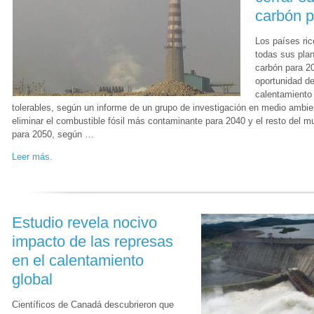
carbón 
Los países ric
todas sus pla
carbón para 2
oportunidad d
calentamiento 
tolerables, según un informe de un grupo de investigación en medio ambie
eliminar el combustible fósil más contaminante para 2040 y el resto del m
para 2050, según …
Leer más.
Estudio revela nocivo
impacto de las represas
en el calentamiento
global
Científicos de Canadá descubrieron que