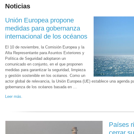
Noticias
Unión Europea propone
medidas para gobernanza
internacional de los océanos
El 10 de noviembre, la Comisión Europea y la
Alta Representante para Asuntos Exteriores y
Política de Seguridad adoptaron un
comunicado en conjunto, en el que proponen
medidas para garantizar la seguridad, limpieza
y gestión sostenible en los océanos. Como un
actor global de relevancia, la Unión Europea (UE) establece una agenda p
gobernanza de los océanos basada en …
Leer más.
Países r
cerrar s