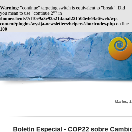
Warning
: "continue" targeting switch is equivalent to "break". Did
you mean to use "continue 2"? in
/home/clients/7d10e9a3e93a21daaaf221504e4e9fa6/web/wp-
content/plugins/wysija-newsletters/helpers/shortcodes.php
on line
100
Martes, 1
Boletín Especial - COP22 sobre Cambio