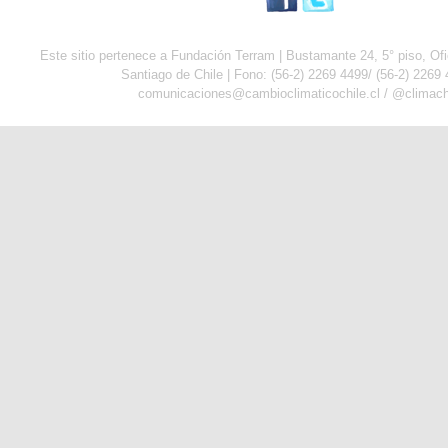
Este sitio pertenece a Fundación Terram | Bustamante 24, 5° piso, Ofic
Santiago de Chile | Fono:
(56-2) 2269 4499/
(56-2) 2269
comunicaciones@cambioclimaticochile.cl / @climach