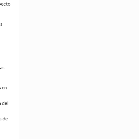
pecto
os
yas
s en
n del
a de