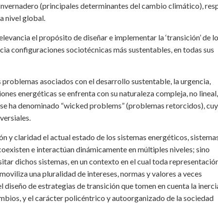
nvernadero (principales determinantes del cambio climático), res
a nivel global.
levancia el propósito de diseñar e implementar la ‘transición’ de l
acia configuraciones sociotécnicas más sustentables, en todas sus
 problemas asociados con el desarrollo sustentable, la urgencia,
ciones energéticas se enfrenta con su naturaleza compleja, no lineal,
que se ha denominado “wicked problems” (problemas retorcidos), cu
versiales.
ión y claridad el actual estado de los sistemas energéticos, sistema
coexisten e interactúan dinámicamente en múltiples niveles; sino
sitar dichos sistemas, en un contexto en el cual toda representació
 moviliza una pluralidad de intereses, normas y valores a veces
el diseño de estrategias de transición que tomen en cuenta la inerci
cambios, y el carácter policéntrico y autoorganizado de la sociedad