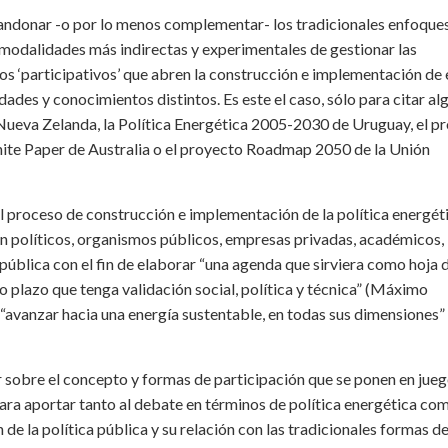
bandonar -o por lo menos complementar- los tradicionales enfoque
e modalidades más indirectas y experimentales de gestionar las
os ‘participativos’ que abren la construcción e implementación de 
dades y conocimientos distintos. Es este el caso, sólo para citar al
 Nueva Zelanda, la Política Energética 2005-2030 de Uruguay, el p
hite Paper de Australia o el proyecto Roadmap 2050 de la Unión
 del proceso de construcción e implementación de la política energét
ron políticos, organismos públicos, empresas privadas, académicos,
pública con el fin de elaborar “una agenda que sirviera como hoja 
go plazo que tenga validación social, política y técnica” (Máximo
 “avanzar hacia una energía sustentable, en todas sus dimensiones”
nar sobre el concepto y formas de participación que se ponen en jue
 para aportar tanto al debate en términos de política energética co
n de la política pública y su relación con las tradicionales formas d