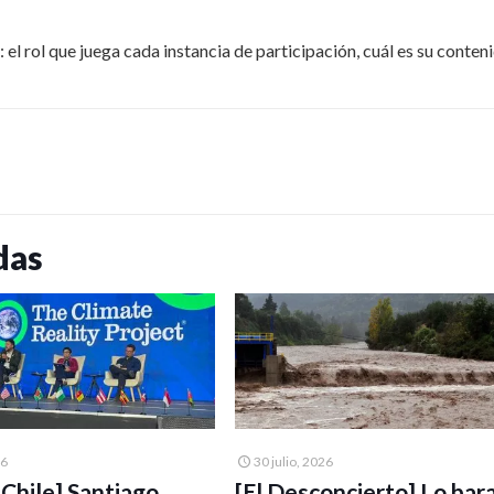
el rol que juega cada instancia de participación, cuál es su conten
das
26
30 julio, 2026
UChile] Santiago
[El Desconcierto] Lo bar