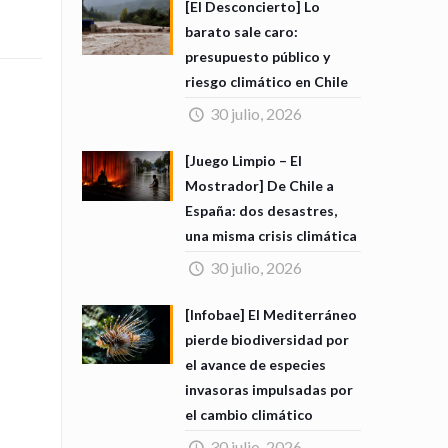
[El Desconcierto] Lo
barato sale caro:
presupuesto público y
riesgo climático en Chile
30 julio, 2026
[Juego Limpio – El
Mostrador] De Chile a
España: dos desastres,
una misma crisis climática
30 julio, 2026
[Infobae] El Mediterráneo
pierde biodiversidad por
el avance de especies
invasoras impulsadas por
el cambio climático
30 julio, 2026