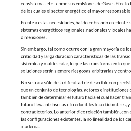
ecosistemas etc.- como sus emisiones de Gases Efecto I
de los cuales el sector energético el mayor responsable 
Frente a estas necesidades, ha ido cobrando creciente re
sistemas energéticos regionales, nacionales y locales h
dimensiones.
Sin embargo, tal como ocurre con la gran mayoría de los
criticidad y larga duración características de las transi
sistémica y multiescalar, lo que las transforma en lo 
soluciones serán siempre riesgosas, arbitrarias y contro
No se trata sólo de la dificultad de describir con precis
que un conjunto de tecnologías, actores e instituciones 
también de determinar el futuro hacia el cual hacer tran
futuro lleva intrínsecas e irreducibles incertidumbres, y
contradictorios. Lo anterior dice relación también, con 
las configuraciones existentes, la no linealidad de los 
moderna.