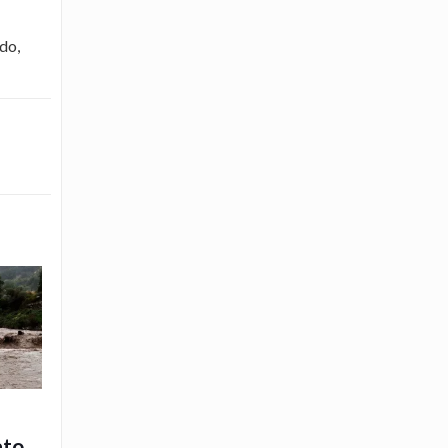
ido,
ato