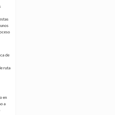
s
estas
gunos
roceso
ica de
de ruta
go en
mo a
e