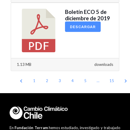
Boletín ECO 5 de
diciembre de 2019
DESCARGAR
1.13 MB
downloads
1
2
3
4
5
…
15
En
Fundación Terram
hemos estudiado, investigado y trabajado