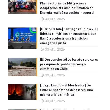
Plan Sectorial de Mitigación y
Adaptación al Cambio Climático en
Energía realizó su sesión inaugural
30 julio, 2026
[Diario UChile] Santiago reunió a 700
líderes climáticos en encuentro que
llamó a acelerar una transición
energética justa
30 julio, 2026
[El Desconcierto] Lo barato sale caro:
presupuesto público y riesgo
climático en Chile
30 julio, 2026
[Juego Limpio – El Mostrador] De
Chile a España: dos desastres, una
misma crisis climática
30 julio, 2026