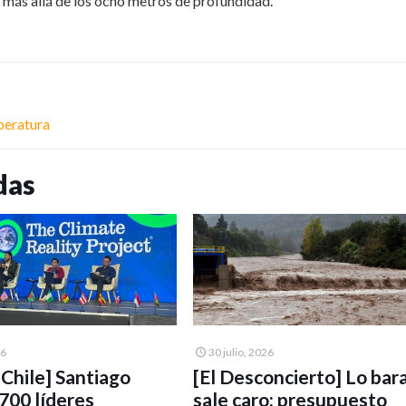
 más allá de los ocho metros de profundidad.
peratura
das
26
30 julio, 2026
UChile] Santiago
[El Desconcierto] Lo bar
 700 líderes
sale caro: presupuesto