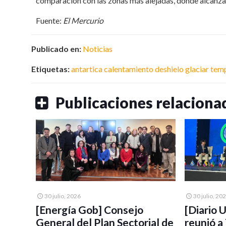
comparación con las zonas más alejadas, donde alcanza
Fuente:
El Mercurio
Publicado en:
Noticias
Etiquetas:
antartica
calentamiento
deshielo
glaciar
tem
Publicaciones relaciona
30 julio, 2026
30 julio, 20
[Energía Gob] Consejo
[Diario 
General del Plan Sectorial de
reunió a