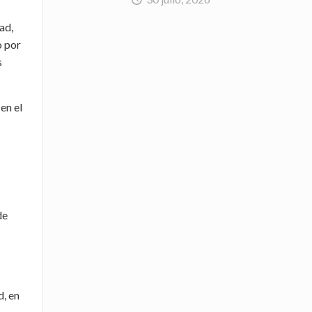
ad,
o por
s
en el
de
d, en