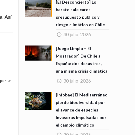
[El Desconcierto] Lo
barato sale caro:
. Así
presupuesto público y
riesgo climático en Chile
30 julio, 2026
[Juego Limpio – El
Mostrador] De Chile a
España: dos desastres,
una misma crisis climática
que se
30 julio, 2026
[Infobae] El Mediterráneo
pierde biodiversidad por
el avance de especies
invasoras impulsadas por
el cambio climático
30 julio, 2026