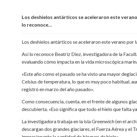
Los deshielos antárticos se aceleraron este veran
lo reconoce...
Los deshielos antárticos se aceleraron este verano por 
Así lo reconoce Beatriz Diez, investigadora de la Facult
evaluando cómo impacta en la vida microscópica marina 
«Este año como el pasado se ha visto una mayor deglaci
Celsius de temperatura, lo que es muy poco habitual, au
registró en marzo del año pasado».
Como consecuencia, cuenta, en el frente de algunos glac
descubierta. «Eso significa que todo el hielo que falta ya
La investigadora trabaja en la isla Greenwich (en el arch
descargan dos grandes glaciares, el Fuerza Aérea y el T
impresionante la cantidad de bloques de hielo».