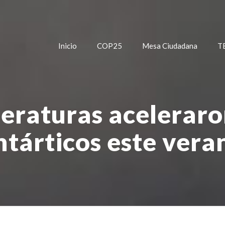
Inicio
COP25
Mesa Ciudadana
T
eraturas aceleraro
ntárticos este vera