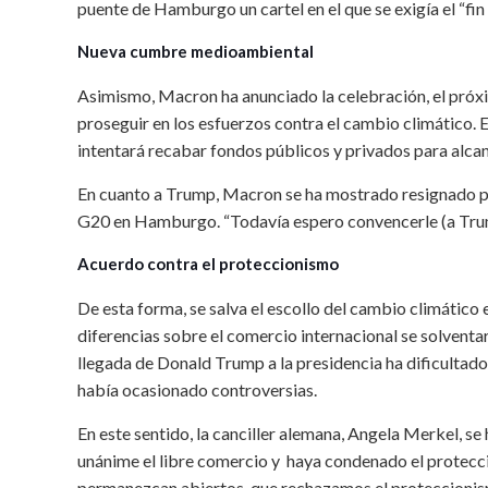
puente de Hamburgo un cartel en el que se exigía el “fin 
Nueva cumbre medioambiental
Asimismo, Macron ha anunciado la celebración, el próx
proseguir en los esfuerzos contra el cambio climático. 
intentará recabar fondos públicos y privados para alcanz
En cuanto a Trump, Macron se ha mostrado resignado po
G20 en Hamburgo. “Todavía espero convencerle (a Trump
Acuerdo contra el proteccionismo
De esta forma, se salva el escollo del cambio climático e
diferencias sobre el comercio internacional se solventa
llegada de Donald Trump a la presidencia ha dificultado
había ocasionado controversias.
En este sentido, la canciller alemana, Angela Merkel, s
unánime el libre comercio y haya condenado el protec
permanezcan abiertos, que rechazamos el proteccionismo