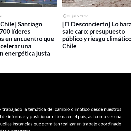
26
30 julio, 2026
UChile] Santiago
[El Desconcierto] Lo bar
 700 líderes
sale caro: presupuesto
os en encuentro que
público y riesgo climátic
acelerar una
Chile
ón energética justa
 trabajado la temática del cambio climático desde nuestros
d de informar y posicionar el tema en el país, así como ser una
quellas instancias que permitan realizar un trabajo coordinado
adas a este tema.