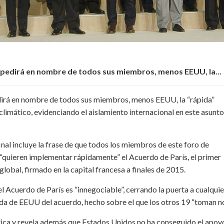
0 pedirá en nombre de todos sus miembros, menos EEUU, la...
edirá en nombre de todos sus miembros, menos EEUU, la “rápida”
imático, evidenciando el aislamiento internacional en este asunto
inal incluye la frase de que todos los miembros de este foro de
quieren implementar rápidamente” el Acuerdo de París, el primer
lobal, firmado en la capital francesa a finales de 2015.
Acuerdo de París es “innegociable”, cerrando la puerta a cualquie
da de EEUU del acuerdo, hecho sobre el que los otros 19 “toman no
ática y revela además que Estados Unidos no ha conseguido el apoy