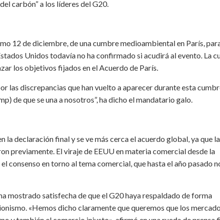
del carbón” a los líderes del G20.
imo 12 de diciembre, de una cumbre medioambiental en París, par
Estados Unidos todavía no ha confirmado si acudirá al evento. La 
ar los objetivos fijados en el Acuerdo de París.
r las discrepancias que han vuelto a aparecer durante esta cumbr
) de que se una a nosotros”, ha dicho el mandatario galo.
n la declaración final y se ve más cerca el acuerdo global, ya que l
ron previamente. El viraje de EEUU en materia comercial desde la
 el consenso en torno al tema comercial, que hasta el año pasado n
e ha mostrado satisfecha de que el G20 haya respaldado de forma
cionismo. «Hemos dicho claramente que queremos que los mercad
 y también el comercio injusto», afirmó en una rueda de prensa fi