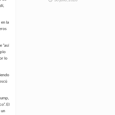
dí,
en la
eros
e “así
ipio
or lo
ciendo
Moscú
rump,
o”. El
 un