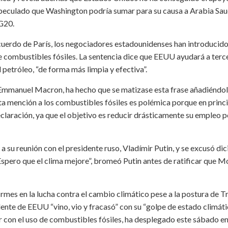
especulado que Washington podría sumar para su causa a Arabia Sau
 G20.
uerdo de París, los negociadores estadounidenses han introducido 
de combustibles fósiles. La sentencia dice que EEUU ayudará a terc
 petróleo, “de forma más limpia y efectiva”.
, Emmanuel Macron, ha hecho que se matizase esta frase añadiéndol
ta mención a los combustibles fósiles es polémica porque en princ
laración, ya que el objetivo es reducir drásticamente su empleo p
 su reunión con el presidente ruso, Vladímir Putin, y se excusó di
 “Espero que el clima mejore”, bromeó Putin antes de ratificar que 
rmes en la lucha contra el cambio climático pese a la postura de T
te de EEUU “vino, vio y fracasó” con su “golpe de estado climátic
con el uso de combustibles fósiles, ha desplegado este sábado en