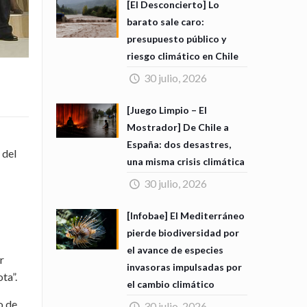
[El Desconcierto] Lo
barato sale caro:
presupuesto público y
riesgo climático en Chile
30 julio, 2026
[Juego Limpio – El
Mostrador] De Chile a
España: dos desastres,
 del
una misma crisis climática
30 julio, 2026
[Infobae] El Mediterráneo
pierde biodiversidad por
el avance de especies
r
invasoras impulsadas por
ta”.
el cambio climático
o de
30 julio, 2026