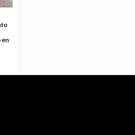
ato
o en