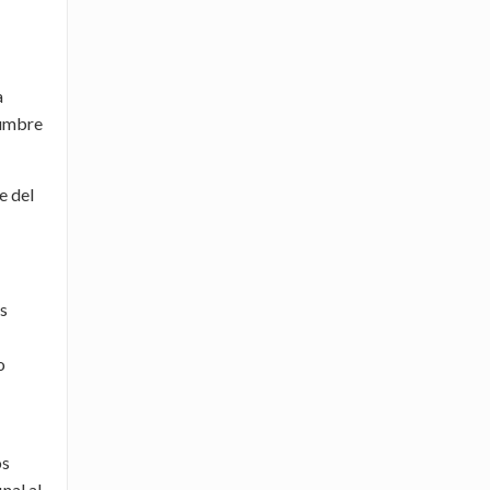
a
cumbre
e del
as
o
os
nal al