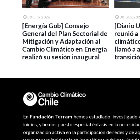
30 julio, 2026
30 julio, 20
[Energía Gob] Consejo
[Diario 
General del Plan Sectorial de
reunió a
Mitigación y Adaptación al
climátic
Cambio Climático en Energía
llamó a 
realizó su sesión inaugural
transici
En
Fundación Terram
hemos estudiado, investigado y
inicios, y hemos puesto especial énfasis en la necesida
organización activa en la participación de redes y de a
y que genere incidencia en las políticas públicas vincul