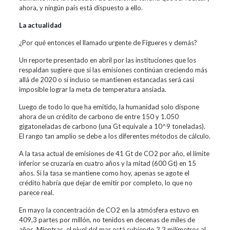
ahora, y ningún país está dispuesto a ello.
La actualidad
¿Por qué entonces el llamado urgente de Figueres y demás?
Un reporte presentado en abril por las instituciones que los
respaldan sugiere que si las emisiones continúan creciendo más
allá de 2020 o si incluso se mantienen estancadas será casi
imposible lograr la meta de temperatura ansiada.
Luego de todo lo que ha emitido, la humanidad solo dispone
ahora de un crédito de carbono de entre 150 y 1.050
gigatoneladas de carbono (una Gt equivale a 10^9 toneladas).
El rango tan amplio se debe a los diferentes métodos de cálculo.
A la tasa actual de emisiones de 41 Gt de CO2 por año, el límite
inferior se cruzaría en cuatro años y la mitad (600 Gt) en 15
años. Si la tasa se mantiene como hoy, apenas se agote el
crédito habría que dejar de emitir por completo, lo que no
parece real.
En mayo la concentración de CO2 en la atmósfera estuvo en
409,3 partes por millón, no tenidos en decenas de miles de
años. Mientras, el nivel del mar está subiendo 3,3 milímetros al