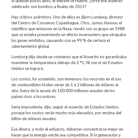
Si quedan pocos años, el debate se reabre. ¿Sirve ese acuerdo
celebrado con bombos a finales de 2015?
Hay críticos acérrimos. Uno de ellos es
Bjorn Lomborg
, director
del Centro de Consenso Copenhague. Otro,
James Hansen
, el
científico que entonces en la Nasa, reveló con su grupo en 1988
que se estaba presentando un efecto invernadero que atrapaba
los gases emitidos, causando con un 99 % de certeza el
calentamiento global.
Lomborg dijo desde un comienzo que el Acuerdo no garantizaba
mantener la temperatura debajo de 2 °C. Ni con ni sin Estados
Unidos se logrará.
Los costos, ha sostenido, son inmensos: los recortes en el uso
de combustibles fósiles serán de 1 a 2 billones de dólares al
año, fuera de la ayuda de 100.000 millones anuales de los
países ricos a los pobres.
Sería imprudente, dijo, seguir el acuerdo sin Estados Unidos,
porque los costos serán mucho más elevados, por encima del
billón de dólares anuales.
Ese dinero, y todo el esfuerzo, deberían concentrarse mejor en
hacer que la energía verde sea competitiva. Si la generación y