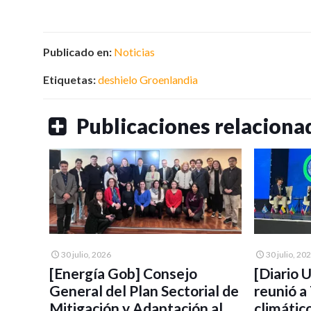
Publicado en:
Noticias
Etiquetas:
deshielo
Groenlandia
Publicaciones relaciona
30 julio, 2026
30 julio, 20
[Energía Gob] Consejo
[Diario 
General del Plan Sectorial de
reunió a
Mitigación y Adaptación al
climátic