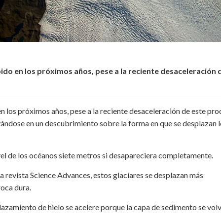
pido en los próximos años, pese a la reciente desaceleración 
en los próximos años, pese a la reciente desaceleración de este pro
poyándose en un descubrimiento sobre la forma en que se desplazan 
nivel de los océanos siete metros si desapareciera completamente.
 la revista Science Advances, estos glaciares se desplazan más
oca dura.
lazamiento de hielo se acelere porque la capa de sedimento se vol