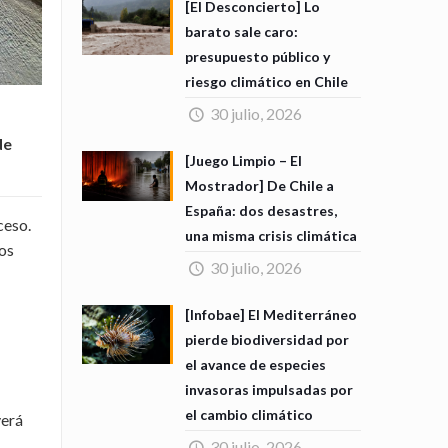
[El Desconcierto] Lo
barato sale caro:
presupuesto público y
riesgo climático en Chile
30 julio, 2026
de
[Juego Limpio – El
Mostrador] De Chile a
España: dos desastres,
ceso.
una misma crisis climática
los
30 julio, 2026
[Infobae] El Mediterráneo
pierde biodiversidad por
el avance de especies
invasoras impulsadas por
el cambio climático
verá
30 julio, 2026