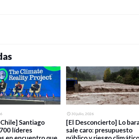
das
26
30 julio, 2026
UChile] Santiago
[El Desconcierto] Lo bar
 700 líderes
sale caro: presupuesto
os en encuentro que
público y riesgo climátic