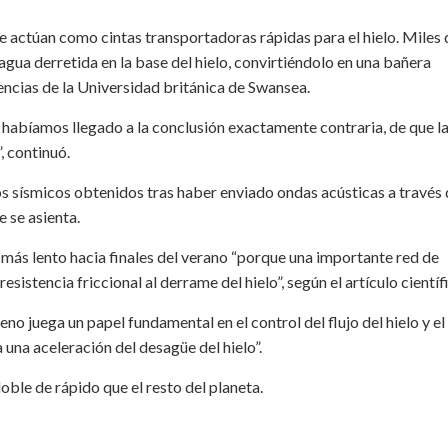
e actúan como cintas transportadoras rápidas para el hielo. Miles 
 agua derretida en la base del hielo, convirtiéndolo en una bañera
iencias de la Universidad británica de Swansea.
abíamos llegado a la conclusión exactamente contraria, de que la
, continuó.
dios sísmicos obtenidos tras haber enviado ondas acústicas a través 
e se asienta.
ía más lento hacia finales del verano “porque una importante red de
sistencia friccional al derrame del hielo”, según el artículo científ
no juega un papel fundamental en el control del flujo del hielo y el
una aceleración del desagüe del hielo”.
 doble de rápido que el resto del planeta.