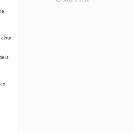
de
 cinta
de la
ico.