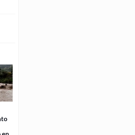
ato
o en