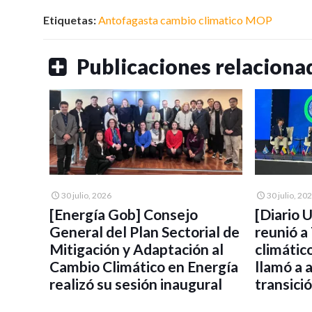
Etiquetas:
Antofagasta
cambio climatico
MOP
Publicaciones relaciona
30 julio, 2026
30 julio, 20
[Energía Gob] Consejo
[Diario 
General del Plan Sectorial de
reunió a
Mitigación y Adaptación al
climátic
Cambio Climático en Energía
llamó a 
realizó su sesión inaugural
transici