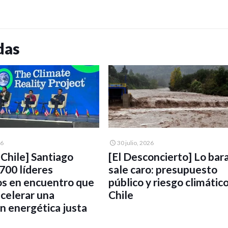
das
26
30 julio, 2026
UChile] Santiago
[El Desconcierto] Lo bar
 700 líderes
sale caro: presupuesto
os en encuentro que
público y riesgo climátic
acelerar una
Chile
ón energética justa