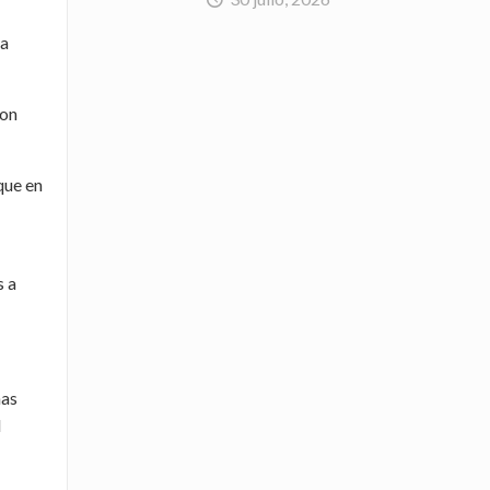
la
ron
que en
s a
nas
l