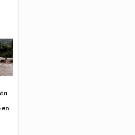
ato
o en