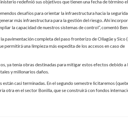
inisterio redefinió sus objetivos que tienen una fecha de término e
mendos desafíos para orientar la infraestructura hacia la segurid
 generar más infraestructura para la gestión del riesgo. Ahí incorp
mpliar la capacidad de nuestros sistemas de control”, comentó Bení
la pavimentación completa del paso fronterizo de Ollagüe y Sico 
e permitirá una limpieza más expedita de los accesos en caso de
s, ya tenía obras destinadas para mitigar estos efectos debido a 
tales y millonarios daños.
es están casi terminadas. En el segundo semestre licitaremos (queb
ría otra en el sector Bonilla, que se construirá con fondos internac