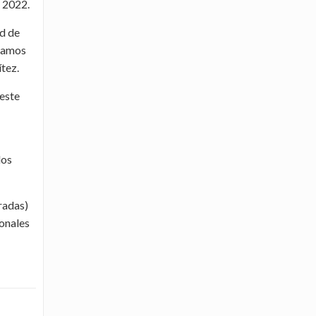
l 2022.
ad de
oramos
tez.
(este
los
radas)
ionales