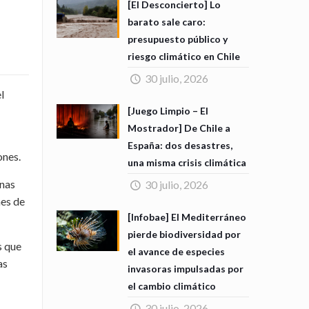
[El Desconcierto] Lo
barato sale caro:
presupuesto público y
riesgo climático en Chile
30 julio, 2026
l
[Juego Limpio – El
Mostrador] De Chile a
España: dos desastres,
ones.
una misma crisis climática
onas
30 julio, 2026
nes de
[Infobae] El Mediterráneo
pierde biodiversidad por
s que
el avance de especies
as
invasoras impulsadas por
el cambio climático
30 julio, 2026