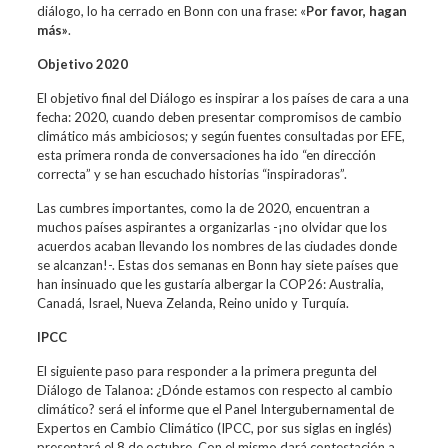
diálogo, lo ha cerrado en Bonn con una frase: «
Por favor, hagan
más»
.
Objetivo 2020
El objetivo final del Diálogo es inspirar a los países de cara a una
fecha: 2020, cuando deben presentar compromisos de cambio
climático más ambiciosos; y según fuentes consultadas por EFE,
esta primera ronda de conversaciones ha ido “en dirección
correcta” y se han escuchado historias “inspiradoras”.
Las cumbres importantes, como la de 2020, encuentran a
muchos países aspirantes a organizarlas -¡no olvidar que los
acuerdos acaban llevando los nombres de las ciudades donde
se alcanzan!-. Estas dos semanas en Bonn hay siete países que
han insinuado que les gustaría albergar la COP26: Australia,
Canadá, Israel, Nueva Zelanda, Reino unido y Turquía.
IPCC
El siguiente paso para responder a la primera pregunta del
Diálogo de Talanoa: ¿Dónde estamos con respecto al cambio
climático? será el informe que el Panel Intergubernamental de
Expertos en Cambio Climático (IPCC, por sus siglas en inglés)
presentará el 8 de octubre. Con el mismo dará contestación a