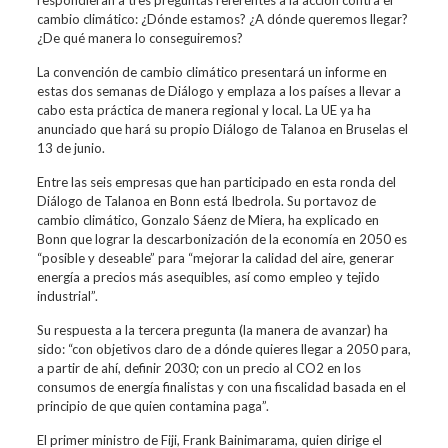
respondieran a tres preguntas referentes a la acción contra el
cambio climático: ¿Dónde estamos? ¿A dónde queremos llegar?
¿De qué manera lo conseguiremos?
La convención de cambio climático presentará un informe en
estas dos semanas de Diálogo y emplaza a los países a llevar a
cabo esta práctica de manera regional y local. La UE ya ha
anunciado que hará su propio Diálogo de Talanoa en Bruselas el
13 de junio.
Entre las seis empresas que han participado en esta ronda del
Diálogo de Talanoa en Bonn está Ibedrola. Su portavoz de
cambio climático, Gonzalo Sáenz de Miera, ha explicado en
Bonn que lograr la descarbonización de la economía en 2050 es
“posible y deseable” para “mejorar la calidad del aire, generar
energía a precios más asequibles, así como empleo y tejido
industrial”.
Su respuesta a la tercera pregunta (la manera de avanzar) ha
sido: “con objetivos claro de a dónde quieres llegar a 2050 para,
a partir de ahí, definir 2030; con un precio al CO2 en los
consumos de energía finalistas y con una fiscalidad basada en el
principio de que quien contamina paga”.
El primer ministro de Fiji, Frank Bainimarama, quien dirige el