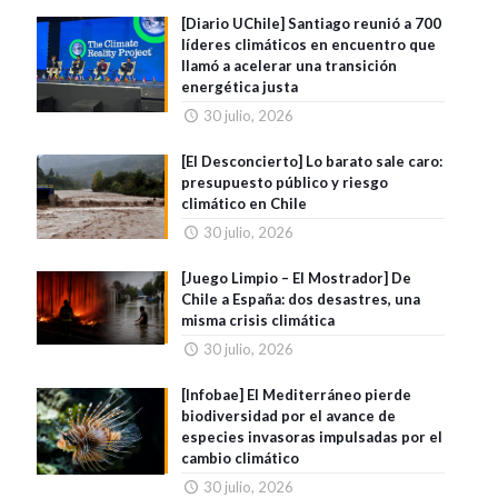
[Diario UChile] Santiago reunió a 700
líderes climáticos en encuentro que
llamó a acelerar una transición
energética justa
30 julio, 2026
[El Desconcierto] Lo barato sale caro:
presupuesto público y riesgo
climático en Chile
30 julio, 2026
[Juego Limpio – El Mostrador] De
Chile a España: dos desastres, una
misma crisis climática
30 julio, 2026
[Infobae] El Mediterráneo pierde
biodiversidad por el avance de
especies invasoras impulsadas por el
cambio climático
30 julio, 2026