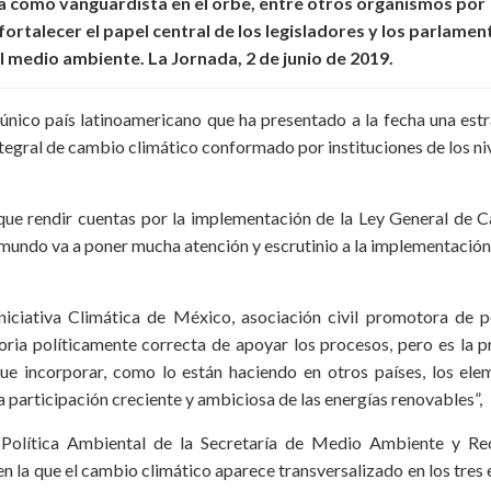
a como vanguardista en el orbe, entre otros organismos por
ortalecer el papel central de los legisladores y los parlamen
 medio ambiente. La Jornada, 2 de junio de 2019.
 único país latinoamericano que ha presentado a la fecha una est
tegral de cambio climático conformado por instituciones de los ni
toque rendir cuentas por la implementación de la Ley General de
mundo va a poner mucha atención y escrutinio a la implementación
iciativa Climática de México, asociación civil promotora de po
toria políticamente correcta de apoyar los procesos, pero es la 
que incorporar, como lo están haciendo en otros países, los ele
a participación creciente y ambiciosa de las energías renovables”,
 Política Ambiental de la Secretaría de Medio Ambiente y Re
la que el cambio climático aparece transversalizado en los tres 