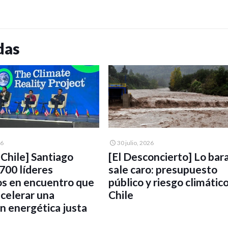
das
26
30 julio, 2026
UChile] Santiago
[El Desconcierto] Lo bar
 700 líderes
sale caro: presupuesto
os en encuentro que
público y riesgo climátic
acelerar una
Chile
ón energética justa