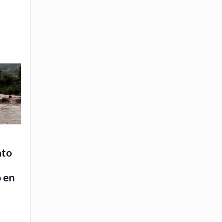
ato
o en