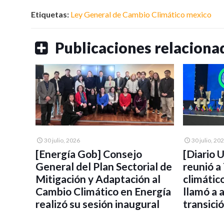
Etiquetas:
Ley General de Cambio Climático
mexico
Publicaciones relaciona
30 julio, 2026
30 julio, 20
[Energía Gob] Consejo
[Diario 
General del Plan Sectorial de
reunió a
Mitigación y Adaptación al
climátic
Cambio Climático en Energía
llamó a 
realizó su sesión inaugural
transici