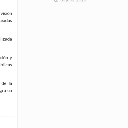
visión
nteadas
alizada
ción y
úblicas
 de la
gra un