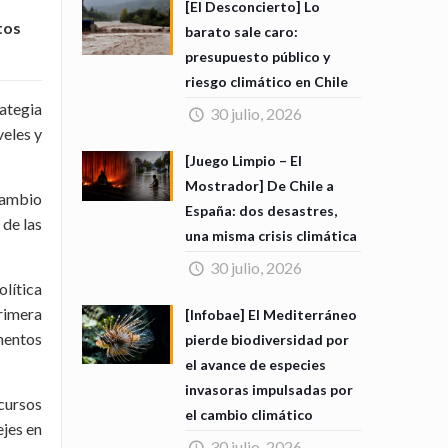
[El Desconcierto] Lo
tos
barato sale caro:
presupuesto público y
riesgo climático en Chile
rategia
30 julio, 2026
veles y
[Juego Limpio – El
Mostrador] De Chile a
 Cambio
España: dos desastres,
 de las
una misma crisis climática
30 julio, 2026
lítica
primera
[Infobae] El Mediterráneo
mentos
pierde biodiversidad por
el avance de especies
invasoras impulsadas por
cursos
el cambio climático
ejes en
30 julio, 2026