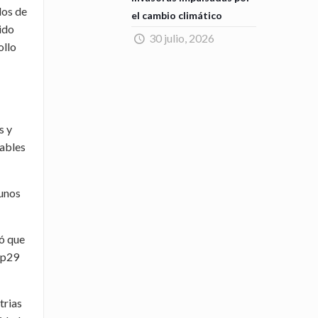
dos de
el cambio climático
ido
30 julio, 2026
ollo
s y
sables
gunos
ró que
Cop29
trias