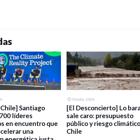
das
26
30 julio, 2026
UChile] Santiago
[El Desconcierto] Lo bar
 700 líderes
sale caro: presupuesto
os en encuentro que
público y riesgo climátic
acelerar una
Chile
ón energética justa