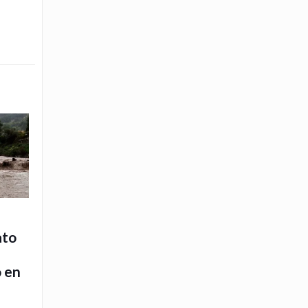
ato
o en