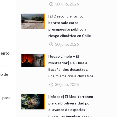
30 julio, 2026
[El Desconcierto] Lo
barato sale caro:
presupuesto público y
riesgo climático en Chile
30 julio, 2026
iento
[Juego Limpio – El
Mostrador] De Chile a
España: dos desastres,
no de
una misma crisis climática
s
30 julio, 2026
[Infobae] El Mediterráneo
- para
pierde biodiversidad por
el avance de especies
invasoras impulsadas por