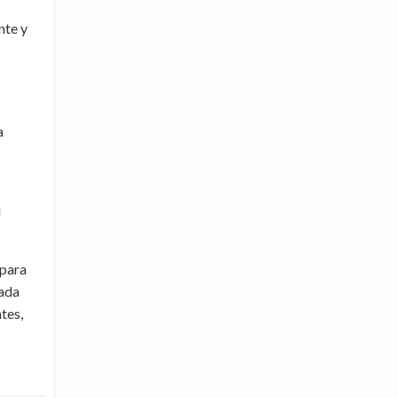
nte y
a
l
 para
mada
tes,