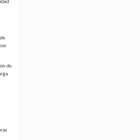
lidad
 de
 por
ión de
arga
a
eras