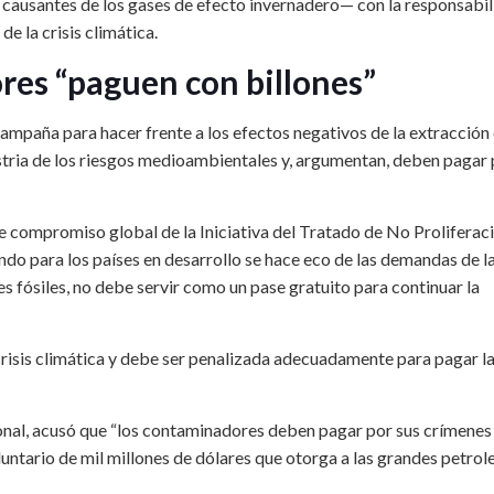
 causantes de los gases de efecto invernadero— con la responsabi
e la crisis climática.
es “paguen con billones”
ampaña para hacer frente a los efectos negativos de la extracción
ustria de los riesgos medioambientales y, argumentan, deben pagar
e compromiso global de la Iniciativa del Tratado de No Proliferac
ondo para los países en desarrollo se hace eco de las demandas de l
es fósiles, no debe servir como un pase gratuito para continuar la
 crisis climática y debe ser penalizada adecuadamente para pagar l
nal, acusó que “los contaminadores deben pagar por sus crímenes
luntario de mil millones de dólares que otorga a las grandes petrol