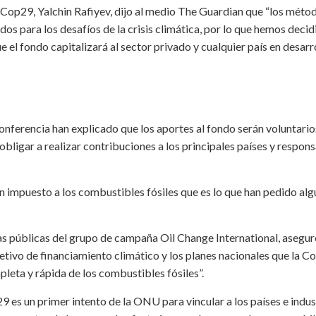
la Cop29, Yalchin Rafiyev, dijo al medio The Guardian que “los méto
os para los desafíos de la crisis climática, por lo que hemos decid
 el fondo capitalizará al sector privado y cualquier país en desarr
nferencia han explicado que los aportes al fondo serán voluntario
ligar a realizar contribuciones a los principales países y respon
un impuesto a los combustibles fósiles que es lo que han pedido al
zas públicas del grupo de campaña Oil Change International, asegu
jetivo de financiamiento climático y los planes nacionales que la 
leta y rápida de los combustibles fósiles”.
29 es un primer intento de la ONU para vincular a los países e indus