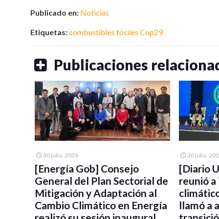
Publicado en:
Noticias
Etiquetas:
combustibles fósiles
Cop29
Publicaciones relaciona
30 julio, 2026
30 julio, 20
[Energía Gob] Consejo
[Diario 
General del Plan Sectorial de
reunió a
Mitigación y Adaptación al
climátic
Cambio Climático en Energía
llamó a 
realizó su sesión inaugural
transici