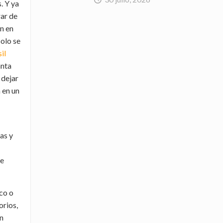
. Y ya
ar de
én en
olo se
il
anta
 dejar
a en un
as y
de
co o
orios,
en