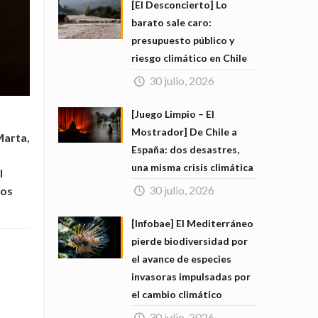
[El Desconcierto] Lo
barato sale caro:
presupuesto público y
riesgo climático en Chile
30 julio, 2026
[Juego Limpio – El
Mostrador] De Chile a
Marta,
España: dos desastres,
una misma crisis climática
l
30 julio, 2026
mos
[Infobae] El Mediterráneo
pierde biodiversidad por
el avance de especies
invasoras impulsadas por
el cambio climático
30 julio, 2026