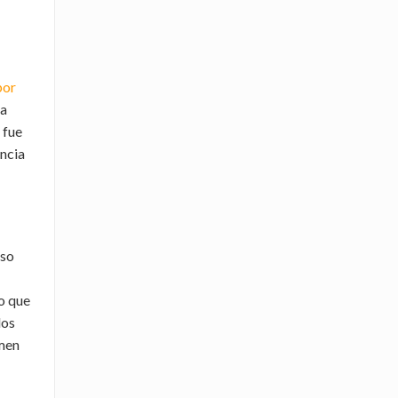
por
na
 fue
encia
eso
lo que
los
umen