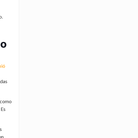
o.
no
pió
odas
o como
 Es
s
un