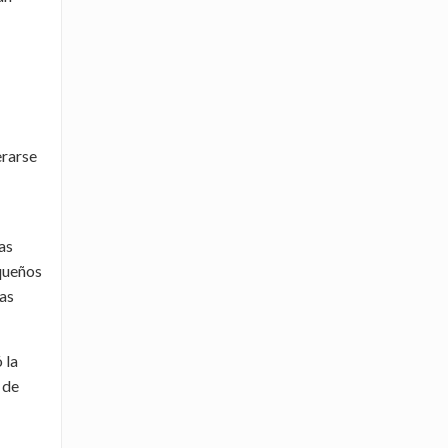
erarse
las
equeños
mas
 la
 de