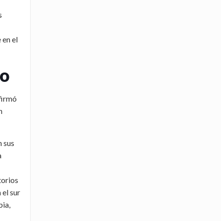
s
 en el
ro
nfirmó
n
n sus
a
torios
 el sur
bia,