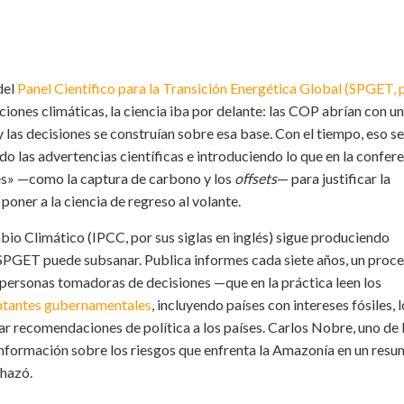
del
Panel Científico para la Transición Energética Global (SPGET, 
ciones climáticas, la ciencia iba por delante: las COP abrían con u
 las decisiones se construían sobre esa base. Con el tiempo, eso se
do las advertencias científicas e introduciendo lo que en la confer
es» —como la captura de carbono y los
offsets
— para justificar la
poner a la ciencia de regreso al volante.
o Climático (IPCC, por sus siglas en inglés) sigue produciendo
 SPGET puede subsanar. Publica informes cada siete años, un proc
a personas tomadoras de decisiones —que en la práctica leen los
entantes gubernamentales
, incluyendo países con intereses fósiles, 
ar recomendaciones de política a los países. Carlos Nobre, uno de 
 información sobre los riesgos que enfrenta la Amazonía en un res
chazó.