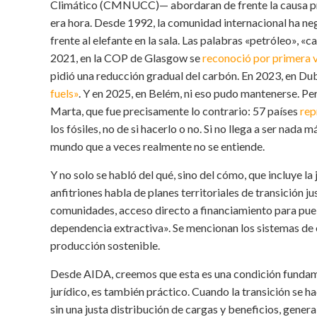
Climático (CMNUCC)— abordaran de frente la causa princi
era hora. Desde 1992, la comunidad internacional ha n
frente al elefante en la sala. Las palabras «petróleo», 
2021, en la COP de Glasgow se
reconoció por primera 
pidió una reducción gradual del carbón. En 2023, en Du
fuels»
. Y en 2025, en Belém, ni eso pudo mantenerse. Per
Marta, que fue precisamente lo contrario: 57 países
rep
los fósiles, no de si hacerlo o no. Si no llega a ser nada
mundo que a veces realmente no se entiende.
Y no solo se habló del qué, sino del cómo, que incluye la j
anfitriones habla de planes territoriales de transición 
comunidades, acceso directo a financiamiento para pueb
dependencia extractiva». Se mencionan los sistemas de
producción sostenible.
Desde AIDA, creemos que esta es una condición fundament
jurídico, es también práctico. Cuando la transición se ha
sin una justa distribución de cargas y beneficios, gener