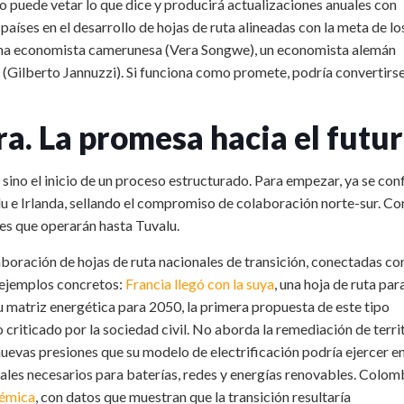
puede vetar lo que dice y producirá actualizaciones anuales con
aíses en el desarrollo de hojas de ruta alineadas con la meta de lo
 una economista camerunesa (Vera Songwe), un economista alemán
(Gilberto Jannuzzi). Si funciona como promete, podría convertirse
a. La promesa hacia el futu
 sino el inicio de un proceso estructurado. Para empezar, ya se co
 e Irlanda, sellando el compromiso de colaboración norte-sur. Co
tes que operarán hasta Tuvalu.
laboración de hojas de ruta nacionales de transición, conectadas co
 ejemplos concretos:
Francia llegó con la suya
, una hoja de ruta par
 matriz energética para 2050, la primera propuesta de este tipo
o criticado por la sociedad civil. No aborda la remediación de terri
uevas presiones que su modelo de electrificación podría ejercer en
ales necesarios para baterías, redes y energías renovables. Colom
démica
, con datos que muestran que la transición resultaría