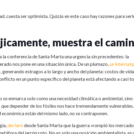
d, cuesta ser optimista. Quizás en este caso hay razones para serl
jicamente, muestra el cami
 la conferencia de Santa Marta una urgencia sin precedentes: la
nerado nos pone en una situación única. De un plumazo,
se interrum
o
, generando estragos a lo largo y ancho del planeta: costos de vida
licto en un punto específico del planeta está afectando a casi t
 no se enmarca solo como una necesidad climática o ambiental, sin
 que depender de los fósiles nos hace tremendamente vulnerables.
ad económica están del mismo lado, no se contraponen.
gía,
declaró
desde Santa Marta que la guerra «rompió los mercado
 metáfora del jarrón roto. No es solo una posición ambientalista, es 