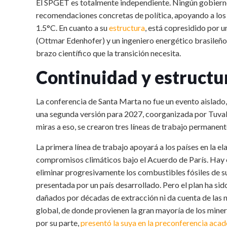
El SPGET es totalmente independiente. Ningún gobierno 
recomendaciones concretas de política, apoyando a los p
1.5°C. En cuanto a su
estructura
, está copresidido por
(Ottmar Edenhofer) y un ingeniero energético brasileño 
brazo científico que la transición necesita.
Continuidad y estructur
La conferencia de Santa Marta no fue un evento aislado,
una segunda versión para 2027, coorganizada por Tuvalu
miras a eso, se crearon tres líneas de trabajo permanen
La primera línea de trabajo apoyará a los países en la e
compromisos climáticos bajo el Acuerdo de París. Hay
eliminar progresivamente los combustibles fósiles de su
presentada por un país desarrollado. Pero el plan ha sid
dañados por décadas de extracción ni da cuenta de las n
global, de donde provienen la gran mayoría de los miner
por su parte,
presentó la suya en la preconferencia aca