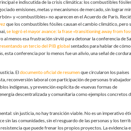
pal e indiscutida de la crisis climática: los combustibles fósiles
egociado emisiones, metas y mecanismos de mercado, sin lograr mir
«carbón» y «combustibles» no aparecen en el Acuerdo de París. Reci
vez
que los combustibles fósiles causan el cambio climático, pero s
bai,
se logró el mayor avance: la frase «transitioning away from foss
o al menos esa frustración sirvió para detonar la conferencia de S
resentando un tercio del PIB global
sentados para hablar de cómo
 más, esta conferencia por lo menos fue un alivio, una señal de cordur
usticia. El
documento oficial de resumen
que circularon los países
justa, reconversión laboral con participación de personas trabajador
los indígenas, y prevención explícita de «nuevas formas de
 energía descentralizada y comunitaria como ejemplos concretos 
al: sin justicia, no hay transición viable. No es un imperativo éti
ce sin las comunidades, sin el resguardo de las personas y los territ
a resistencia que puede frenar los propios proyectos. La evidencia 