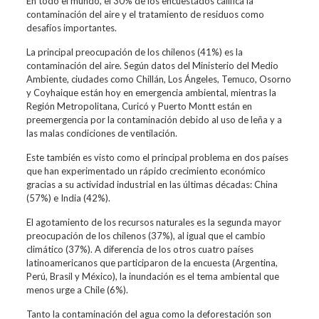
En todo el mundo, el 30% de los encuestados califica la
contaminación del aire y el tratamiento de residuos como
desafíos importantes.
La principal preocupación de los chilenos (41%) es la
contaminación del aire. Según datos del Ministerio del Medio
Ambiente, ciudades como Chillán, Los Ángeles, Temuco, Osorno
y Coyhaique están hoy en emergencia ambiental, mientras la
Región Metropolitana, Curicó y Puerto Montt están en
preemergencia por la contaminación debido al uso de leña y a
las malas condiciones de ventilación.
Este también es visto como el principal problema en dos países
que han experimentado un rápido crecimiento económico
gracias a su actividad industrial en las últimas décadas: China
(57%) e India (42%).
El agotamiento de los recursos naturales es la segunda mayor
preocupación de los chilenos (37%), al igual que el cambio
climático (37%). A diferencia de los otros cuatro países
latinoamericanos que participaron de la encuesta (Argentina,
Perú, Brasil y México), la inundación es el tema ambiental que
menos urge a Chile (6%).
Tanto la contaminación del agua como la deforestación son