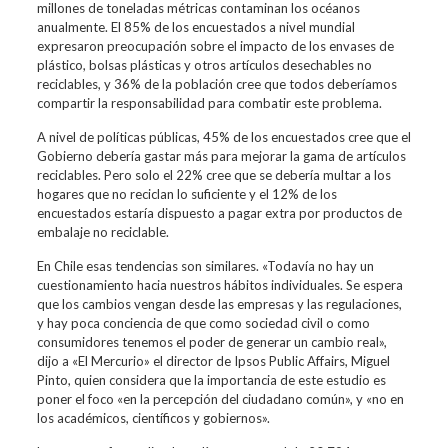
millones de toneladas métricas contaminan los océanos
anualmente. El 85% de los encuestados a nivel mundial
expresaron preocupación sobre el impacto de los envases de
plástico, bolsas plásticas y otros artículos desechables no
reciclables, y 36% de la población cree que todos deberíamos
compartir la responsabilidad para combatir este problema.
A nivel de políticas públicas, 45% de los encuestados cree que el
Gobierno debería gastar más para mejorar la gama de artículos
reciclables. Pero solo el 22% cree que se debería multar a los
hogares que no reciclan lo suficiente y el 12% de los
encuestados estaría dispuesto a pagar extra por productos de
embalaje no reciclable.
En Chile esas tendencias son similares. «Todavía no hay un
cuestionamiento hacia nuestros hábitos individuales. Se espera
que los cambios vengan desde las empresas y las regulaciones,
y hay poca conciencia de que como sociedad civil o como
consumidores tenemos el poder de generar un cambio real»,
dijo a «El Mercurio» el director de Ipsos Public Affairs, Miguel
Pinto, quien considera que la importancia de este estudio es
poner el foco «en la percepción del ciudadano común», y «no en
los académicos, científicos y gobiernos».