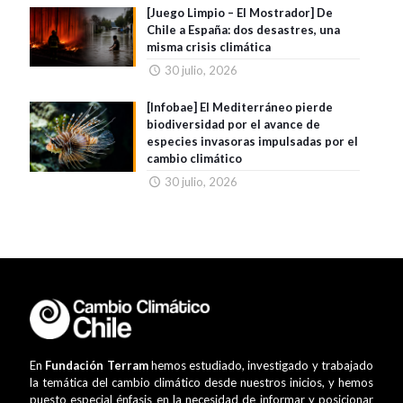
[Juego Limpio – El Mostrador] De
Chile a España: dos desastres, una
misma crisis climática
30 julio, 2026
[Infobae] El Mediterráneo pierde
biodiversidad por el avance de
especies invasoras impulsadas por el
cambio climático
30 julio, 2026
En
Fundación Terram
hemos estudiado, investigado y trabajado
la temática del cambio climático desde nuestros inicios, y hemos
puesto especial énfasis en la necesidad de informar y posicionar