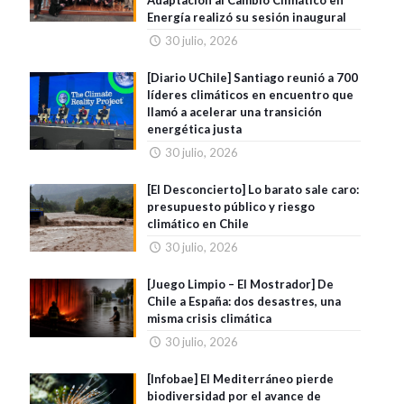
Adaptación al Cambio Climático en
Energía realizó su sesión inaugural
30 julio, 2026
[Diario UChile] Santiago reunió a 700
líderes climáticos en encuentro que
llamó a acelerar una transición
energética justa
30 julio, 2026
[El Desconcierto] Lo barato sale caro:
presupuesto público y riesgo
climático en Chile
30 julio, 2026
[Juego Limpio – El Mostrador] De
Chile a España: dos desastres, una
misma crisis climática
30 julio, 2026
[Infobae] El Mediterráneo pierde
biodiversidad por el avance de