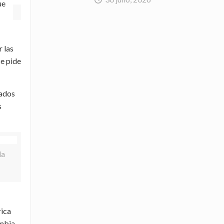
ue
r las
se pide
lados
s
la
rica
mbia,