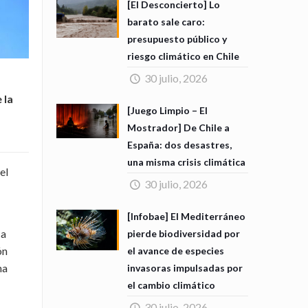
[El Desconcierto] Lo
barato sale caro:
presupuesto público y
riesgo climático en Chile
30 julio, 2026
 la
[Juego Limpio – El
Mostrador] De Chile a
España: dos desastres,
una misma crisis climática
el
30 julio, 2026
[Infobae] El Mediterráneo
ca
pierde biodiversidad por
ón
el avance de especies
ha
invasoras impulsadas por
el cambio climático
30 julio, 2026