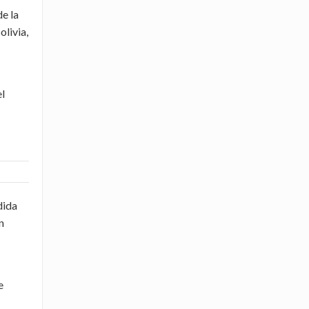
e la
olivia,
l
dida
n
e