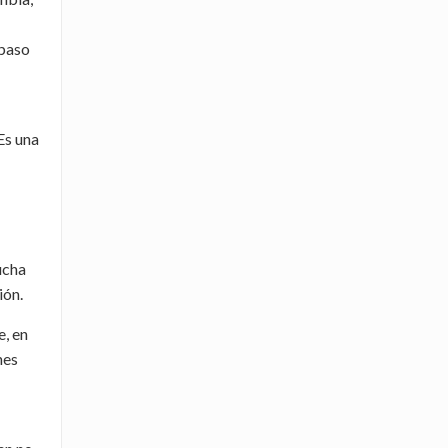
 paso
Es una
ucha
ión.
e, en
nes