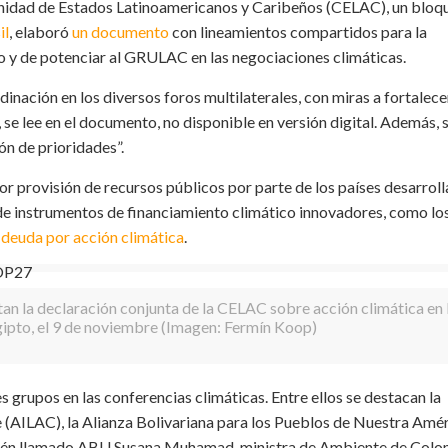
unidad de Estados Latinoamericanos y Caribeños (CELAC), un bloq
il
, elaboró
un documento
con lineamientos compartidos para la
o y de potenciar al GRULAC en las negociaciones climáticas.
inación en los diversos foros multilaterales, con miras a fortalece
, se lee en el documento, no disponible en versión digital. Además, 
ón de prioridades”.
r provisión de recursos públicos por parte de los países desarrol
o de instrumentos de financiamiento climático innovadores, como lo
 deuda por acción climática
.
an la declaración conjunta de la CELAC sobre acción climática en 
ipto, el 9 de noviembre (Imagen: Fermín Koop)
s grupos en las conferencias climáticas. Entre ellos se destacan la
 (AILAC), la Alianza Bolivariana para los Pueblos de Nuestra Amé
mbién llamado ABU.Susana Muhamad, ministra de Ambiente de Colo