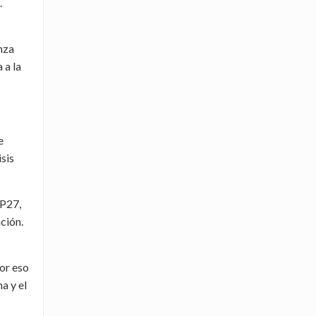
.
nza
 a la
e
sis
OP27,
ción.
or eso
a y el