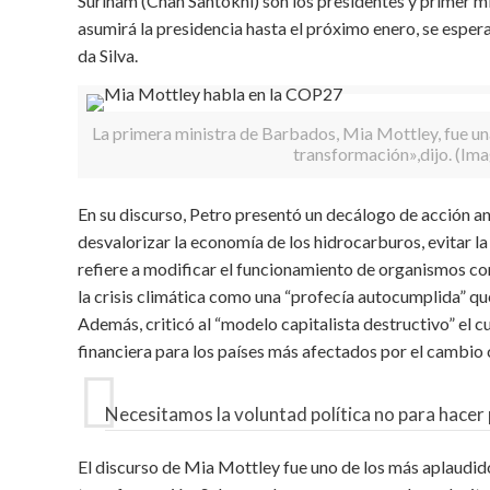
Surinam (Chan Santokhi) son los presidentes y primer min
asumirá la presidencia hasta el próximo enero, se esper
da Silva.
La primera ministra de Barbados, Mia Mottley, fue un
transformación»,dijo. (Im
En su discurso, Petro presentó un decálogo de acción ante
desvalorizar la economía de los hidrocarburos, evitar l
refiere a modificar el funcionamiento de organismos c
la crisis climática como una “profecía autocumplida” qu
Además, criticó al “modelo capitalista destructivo” el c
financiera para los países más afectados por el cambio 
Necesitamos la voluntad política no para hacer 
El discurso de Mia Mottley fue uno de los más aplaudid