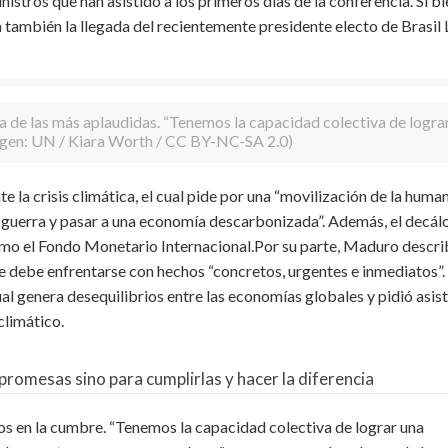
istros que han asistido a los primeros días de la conferencia. Si bi
a también la llegada del recientemente presidente electo de Brasil 
a de las más aplaudidas. “Tenemos la capacidad colectiva de logra
agen: UN / Kiara Worth / CC BY-NC-SA 2.0)
 la crisis climática, el cual pide por una “movilización de la huma
a guerra y pasar a una economía descarbonizada”. Además, el decál
omo el Fondo Monetario Internacional.Por su parte, Maduro descri
e debe enfrentarse con hechos “concretos, urgentes e inmediatos”.
ual genera desequilibrios entre las economías globales y pidió asis
climático.
promesas sino para cumplirlas y hacer la diferencia
os en la cumbre. “Tenemos la capacidad colectiva de lograr una