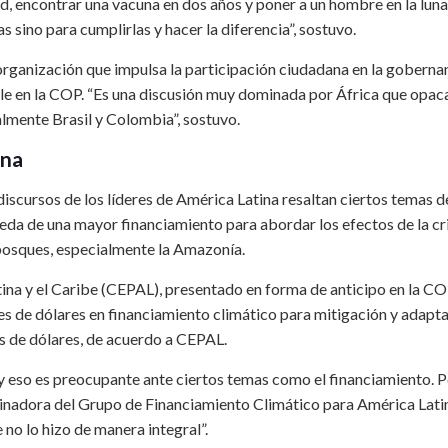
, encontrar una vacuna en dos años y poner a un hombre en la luna
sino para cumplirlas y hacer la diferencia”, sostuvo.
 organización que impulsa la participación ciudadana en la goberna
ible en la COP. “Es una discusión muy dominada por África que opaca
lmente Brasil y Colombia”, sostuvo.
ina
discursos de los líderes de América Latina resaltan ciertos temas d
queda de una mayor financiamiento para abordar los efectos de la cri
s bosques, especialmente la Amazonía.
na y el Caribe (CEPAL), presentado en forma de anticipo en la C
es de dólares en financiamiento climático para mitigación y adapta
es de dólares, de acuerdo a CEPAL.
 y eso es preocupante ante ciertos temas como el financiamiento. P
inadora del Grupo de Financiamiento Climático para América Latin
no lo hizo de manera integral”.