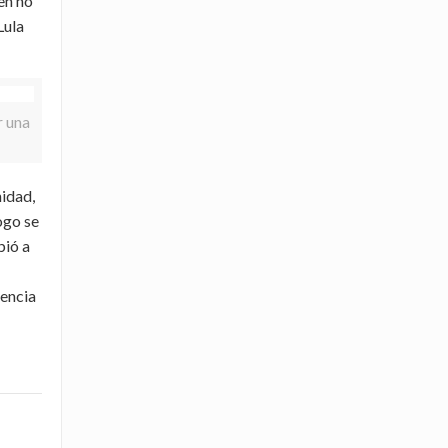
en no
Lula
r una
nidad,
ogo se
bió a
tencia