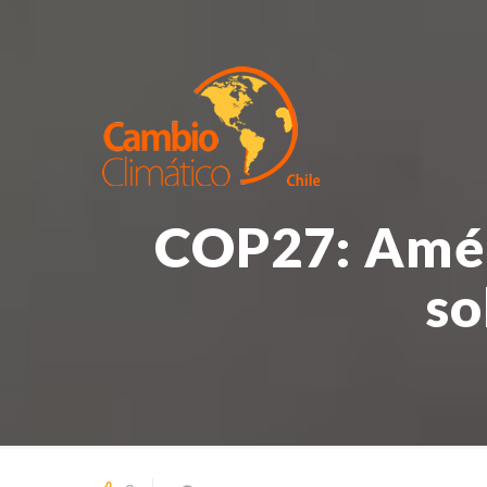
COP27: Améri
so