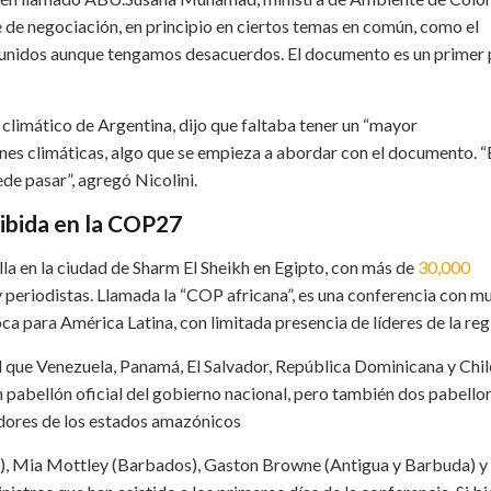
e de negociación, en principio en ciertos temas en común, como el
r unidos aunque tengamos desacuerdos. El documento es un primer
climático de Argentina, dijo que faltaba tener un “mayor
es climáticas, algo que se empieza a abordar con el documento. “
de pasar”, agregó Nicolini.
ibida en la COP27
lla en la ciudad de Sharm El Sheikh en Egipto, con más de
30,000
 y periodistas. Llamada la “COP africana”, es una conferencia con m
oca para América Latina, con limitada presencia de líderes de la reg
l que Venezuela, Panamá, El Salvador, República Dominicana y Chil
un pabellón oficial del gobierno nacional, pero también dos pabello
nadores de los estados amazónicos
), Mia Mottley (Barbados), Gaston Browne (Antigua y Barbuda) y