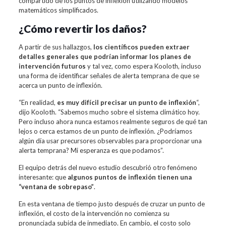
compartido de los puntos de inflexión utilizando modelos
matemáticos simplificados.
¿Cómo revertir los daños?
A partir de sus hallazgos,
los científicos pueden extraer
detalles generales que podrían informar los planes de
intervención futuros
y tal vez, como espera Kooloth, incluso
una forma de identificar señales de alerta temprana de que se
acerca un punto de inflexión.
“En realidad,
es muy difícil precisar un punto de inflexión
“,
dijo Kooloth. “Sabemos mucho sobre el sistema climático hoy.
Pero incluso ahora nunca estamos realmente seguros de qué tan
lejos o cerca estamos de un punto de inflexión. ¿Podríamos
algún día usar precursores observables para proporcionar una
alerta temprana? Mi esperanza es que podamos”.
El equipo detrás del nuevo estudio descubrió otro fenómeno
interesante: que
algunos puntos de inflexión tienen una
“ventana de sobrepaso”
.
En esta ventana de tiempo justo después de cruzar un punto de
inflexión, el costo de la intervención no comienza su
pronunciada subida de inmediato. En cambio, el costo solo