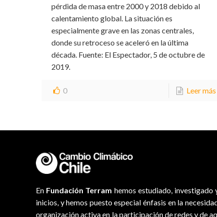
pérdida de masa entre 2000 y 2018 debido al
calentamiento global. La situación es
especialmente grave en las zonas centrales,
donde su retroceso se aceleró en la última
década. Fuente: El Espectador, 5 de octubre de
2019.
0
Leer más
En
Fundación Terram
hemos estudiado, investigado y
inicios, y hemos puesto especial énfasis en la necesida
organización activa en la participación de redes y de a