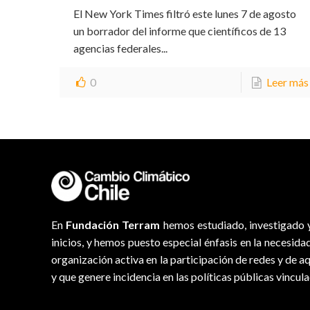
El New York Times filtró este lunes 7 de agosto
un borrador del informe que científicos de 13
agencias federales...
0
Leer más
En
Fundación Terram
hemos estudiado, investigado y
inicios, y hemos puesto especial énfasis en la necesida
organización activa en la participación de redes y de a
y que genere incidencia en las políticas públicas vincul