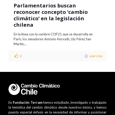
Parlamentarios buscan
reconocer concepto ‘cambio
climático’ en la legislación
chilena
En la línea con la cumbre COP21 que se desarrolla en
París, los senadores Antonio Horvath, Lily Pérez San
Martín,...
0
Leer más
En
Fundación Terram
hemos estudiado, investigado y trabajado
la temática del cambio climático desde nuestros inicios, y hemos
puesto especial énfasis en la necesidad de informar y posicionar