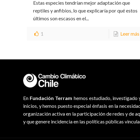
Estas especies tendrían mejor adaptación que
reptiles y anfibios, lo que explicaría por qué estos
últimos son escasos en el...
1
Leer más
En
Fundación Terram
hemos estudiado, investigado y
inicios, y hemos puesto especial énfasis en la necesida
organización activa en la participación de redes y de a
y que genere incidencia en las políticas públicas vincul