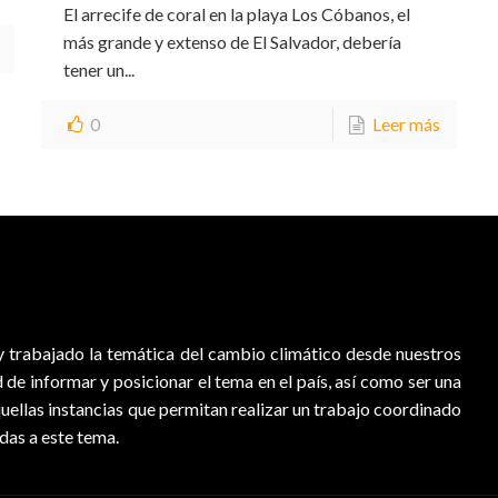
El arrecife de coral en la playa Los Cóbanos, el
más grande y extenso de El Salvador, debería
tener un...
0
Leer más
 trabajado la temática del cambio climático desde nuestros
d de informar y posicionar el tema en el país, así como ser una
quellas instancias que permitan realizar un trabajo coordinado
adas a este tema.